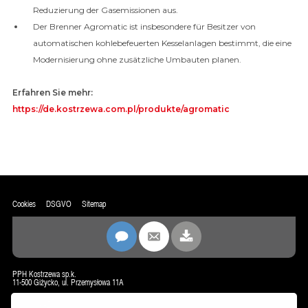
Reduzierung der Gasemissionen aus.
Der Brenner Agromatic ist insbesondere für Besitzer von
automatischen kohlebefeuerten Kesselanlagen bestimmt, die eine
Modernisierung ohne zusätzliche Umbauten planen.
Erfahren Sie mehr:
https://de.kostrzewa.com.pl/produkte/agromatic
Cookies
DSGVO
Sitemap
PPH Kostrzewa sp.k.
11-500 Giżycko, ul. Przemysłowa 11A
biuro@kostrzewa.com.pl
www.kostrzewa.com.pl