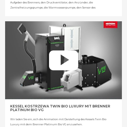
Aufgeber des Brenners, den Druckventilator, den Anzünder, die
Zentralheizungspumpe, die Warmwasserpumpe, den Sensor des
Brennstoffniveaus, die Kessel-/Pufferpumpe, den linearen Servomotor, das
Mischventil, den Mischer des Heizkreises und zusätzliche vier Mischventile –
Modul B – 2 Stück. (Option) + Modul C - 2 Stück (Option), die
Zirkulationspumpe (Option) und den Puffer (Option).
Zusatzausstattung: Außentemperaturfühler, Zentralheizungsfühler,
Warmwasserfühler, Fühler der Rücklauftemperatur, farbiges Zimmerpanel
ecoSTER TOUCH mit Fernsteuerung der Kesselsteuerung, programmierbarer,
kabelloser Zimmerthermostat mit Wocheneinstellung, programmierbarer,
kabelgestützter Zimmerthermostat mit Wocheneinstellung,
Temperaturfühler mit Einstellung, Lambdasondensatz EcoLAMBDA,
zusätzliches Erweiterungsmodul (B), zusätzliches Modul.
KESSEL KOSTRZEWA TWIN BIO LUXURY MIT BRENNER
PLATINUM BIO VG
Wir laden Sie ein, sich die Animation mit Darstellung des Kessels Twin Bio
Luxury mit dem Brenner Platinum Bio VG anzusehen.