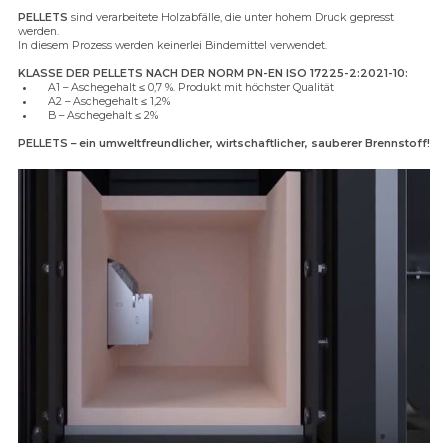
PELLETS
sind verarbeitete Holzabfälle, die unter hohem Druck gepresst
werden.
In diesem Prozess werden keinerlei Bindemittel verwendet.
KLASSE DER PELLETS NACH DER NORM PN-EN ISO 17225-2:2021-10:
A1 – Aschegehalt ≤ 0,7 %. Produkt mit höchster Qualität
A2 – Aschegehalt ≤ 1,2%
B – Aschegehalt ≤ 2%
PELLETS – ein umweltfreundlicher, wirtschaftlicher, sauberer Brennstoff!