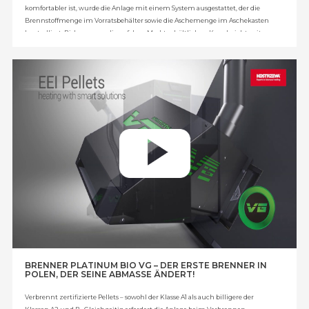
komfortabler ist, wurde die Anlage mit einem System ausgestattet, der die
Brennstoffmenge im Vorratsbehälter sowie die Aschemenge im Aschekasten
kontrolliert. Bisher waren die auf dem Markt erhältlichen Kessel nicht mit
solchen Systemen ausgestattet – es lag beim Anwender, an die Auffüllung des
Behälters und die Entnahme der Asche zu denken. Das von der Firma
KOSTRZEWA konstruierte System misst die Brennstoffmenge und informiert
den Anwender mit großem Vorlauf über die notwendigen Arbeiten (also das
Auffüllen des Behälters und die Reinigung des Aschekastens). Diese
Informationen werden als Meldung auf dem Display des Kesselreglers und auf
dem Zimmerregler angezeigt. Lösung patentiert durch das Patentamt der
Republik Polen.
BRENNER PLATINUM BIO VG – DER ERSTE BRENNER IN
POLEN, DER SEINE ABMASSE ÄNDERT!
Verbrennt zertifizierte Pellets – sowohl der Klasse A1 als auch billigere der