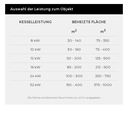
Auswahl der Leistung zum Objekt
KESSELLEISTUNG
BEHEIZTE FLÄCHE
2
3
m
m
8 kW
30 - 140
75 - 350
10 kW
30 - 160
75 - 400
12 kW
50 - 200
125 - 500
16 kW
85 - 200
212 - 500
24 kW
100 - 300
250 - 750
32 kW
150 - 400
375 - 1000
Die Fläche wird bei einer Raumhöhe von 2,5 m angegeben.