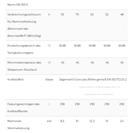
Norm EN 303-5
Verbrennungszeitraum
h
93
79
63
52
48
für Nominalleistung
(Brennwert der
Brennstoffe:17 280 kJ/kg)
Einstellungsbereich des
°C
50-80
50-80
50-80
50-80
50-80
Temperaturreglers
Minimaltemperatur des
°C
45
45
45
45
45
Wassers am Rücklauf
Kraftstoffart
Klasse
Sägemehl-Granulat (Pellet gemäß EN ISO 17225-2 Klass
Testbrennstoff im Zertifizierungsprozess – A1.
Es kann auch A2- und B-Pellets
Fassungsvermögen des
l
290
290
290
290
290
Kraftstofftanks
Nominale
kW
8,3
10
12,2
15
24
Wärmeleistung