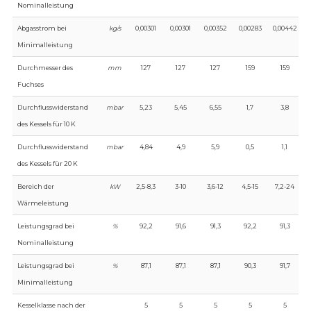
Nominalleistung
Abgasstrom bei
kg/s
0,00301
0,00301
0,00352
0,00283
0,00442
Minimalleistung
Durchmesser des
mm
127
127
127
159
159
Fuchses
Durchflusswiderstand
mbar
5,23
5,45
6,55
1,7
3,8
des Kessels für 10 K
Durchflusswiderstand
mbar
4,84
4,9
5,9
0,5
1,1
des Kessels für 20 K
Bereich der
kW
2,5-8,3
3-10
3,6-12
4,5-15
7,2-24
Wärmeleistung
Leistungsgrad bei
%
92,2
91,6
91,3
92,2
91,3
Nominalleistung
Leistungsgrad bei
%
87,1
87,1
87,1
90,3
91,7
Minimalleistung
Kesselklasse nach der
5
5
5
5
5