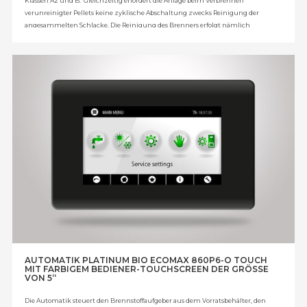
Klassen A2 und B. Gleichzeitig erfordert die Anlage beim Verbrennen
verunreinigter Pellets keine zyklische Abschaltung zwecks Reinigung der
angesammelten Schlacke. Die Reinigung des Brenners erfolgt nämlich
während seines Betriebs. Brenner Platinum Bio VG – eine Erfindung, die durch
das Patent 228615 des Patentamtes der Republik Polen geschützt ist.
AUTOMATIK PLATINUM BIO ECOMAX 860P6-O TOUCH
MIT FARBIGEM BEDIENER-TOUCHSCREEN DER GRÖSSE
VON 5“
Die Automatik steuert den Brennstoffaufgeber aus dem Vorratsbehälter, den