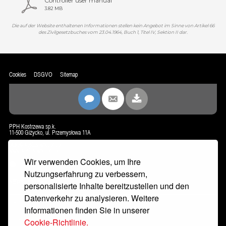
Controller user manual
3.82 MB
Die auf der Website enthaltenen Informationen stellen kein Angebot im Sinne von Artikel 66
des Zivilgesetzbuches vom 23.04.1964, Buch 1, Titel IV, Sektion II dar.
Cookies
DSGVO
Sitemap
PPH Kostrzewa sp.k.
11-500 Giżycko, ul. Przemysłowa 11A
biuro@kostrzewa.com.pl
www.kostrzewa.com.pl
Wir verwenden Cookies, um Ihre
KONTAKT
Nutzungserfahrung zu verbessern,
NEWSLETTER
personalisierte Inhalte bereitzustellen und den
Datenverkehr zu analysieren. Weitere
Informationen finden Sie in unserer
Cookie-Richtlinie.