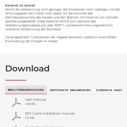
Keramik ist überall
Damit die Verbrennung noch geringer, die Emissionen noch niedriger und der
Wirkungsgrad noch höher sind, haben wir die Kammer des
Wärmeaustauschers des Kessels und den Brenner mit Keramik von höchster
Qualität ausgestattet. Diese Keramik erhitzt sich während des
Verbrennungsprozesses auf über 1000° C und bewirkt eine ungewöhnlich
wirksame Verbrennung der Biomasse.
Die eingesetzten Turbulatoren der Abgase bewirken zusätzlich eine höhere
Rückhaltung der Energie im Kessel
Download
BENUTZERANWEISUNGEN
ZERTIFIKATE · ERKLÄRUNGEN
SCHEMATA · MASSE
User manual
4.95 MB
290 l tank installation manual
1.75 MB