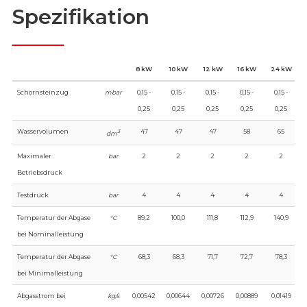
Spezifikation
8 kW
10 kW
12 kW
16 kW
24 kW
Schornsteinzug
mbar
0,15 -
0,15 -
0,15 -
0,15 -
0,15 -
0,25
0,25
0,25
0,25
0,25
Wasservolumen
47
47
47
58
65
3
dm
Maximaler
bar
2
2
2
2
2
Betriebsdruck
Testdruck
bar
4
4
4
4
4
Temperatur der Abgase
°C
89,2
100,0
111,8
112,9
140,9
bei Nominalleistung
Temperatur der Abgase
°C
68,3
68,3
71,7
72,7
78,3
bei Minimalleistung
Abgasstrom bei
kg/s
0,00542
0,00644
0,00726
0,00889
0,01419