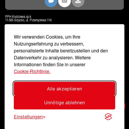
PPH Kostrzewa sp.k.
11-500 Giżycko, ul. Przemysłowa 11A
biuro@kostrzewa.com.pl
www.kostrzewa.com.pl
Wir verwenden Cookies, um Ihre
KONTAKT
Nutzungserfahrung zu verbessern,
NEWSLETTER
personalisierte Inhalte bereitzustellen und den
Datenverkehr zu analysieren. Weitere
Informationen finden Sie in unserer
Cookie-Richtlinie.
Alle akzeptieren
Mit dem Absenden des Formulars erkläre ich, dass ich die Richtlinien zur
Verarbeitung personenbezogener Daten
gelesen und akzeptiert habe.
Eintragen
Unnötige ablehnen
Einstellungen