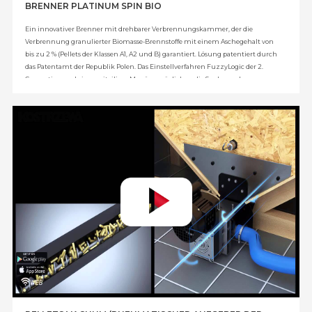
BRENNER PLATINUM SPIN BIO
Ein innovativer Brenner mit drehbarer Verbrennungskammer, der die
Verbrennung granulierter Biomasse-Brennstoffe mit einem Aschegehalt von
bis zu 2 % (Pellets der Klassen A1, A2 und B) garantiert. Lösung patentiert durch
das Patentamt der Republik Polen. Das Einstellverfahren FuzzyLogic der 2.
Generation und ein zweiteiliges Menü ermöglichen die Senkung der
verbrauchten Brennstoffe um 20 % sowie einen geringeren Verschleiß der
Baugruppen im Vergleich zu Konkurrenzprodukten (verringerte Anzahl der
Entzündungen, bedeutend geringerer Stromverbrauch). Die Reinigung des
Brenners war noch nie so einfach – mechanische Reinigung der
Verbrennungskammer durch Drehung des Rosts des Brenners Platinum Bio
SPIN. Die Drehfrequenz kann in Abhängigkeit von den eingesetzten
Brennstoffen programmiert werden, was die Entfernung übermäßiger
Aschemengen garantiert. Dank dieser Funktion wurde der Abstand der
notwendigen Stillstandszeiten des Brenners von 3 Tagen auf etwa 2 Wochen
verlängert! (in Abhängigkeit vom Aschegehalt in den Brennstoffen).