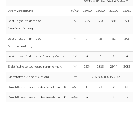
gemäß EN ISO 17225-2 Klasse A1)
Stromversorgung
V / Hz
230,50
230,50
230,50
230,50
Leistungsaufnahme bei
W
265
380
488
561
Nominalleistung
Leistungsaufnahme bei
W
71
136
152
209
Minimalleistung
Leistungsaufnahme im Standby-Betrieb
W
4
6
6
4
Elektrische Leistungsaufnahme max.
W
2634
2826
2944
2082
Kraftstofftankinhalt (Option)
Litr
295, 470, 850, 1510, 1540
Durchflusswiderstand des Kessels für 10 K
mbar
16
20
32
68
Durchflusswiderstand des Kessels für 10 K
mbar
4
5
8
17