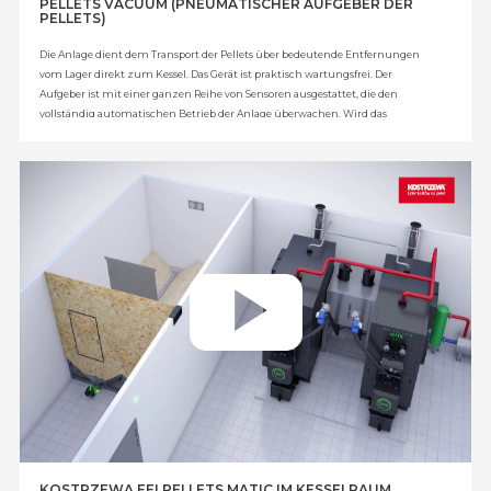
PELLETS VACUUM (PNEUMATISCHER AUFGEBER DER
PELLETS)
Die Anlage dient dem Transport der Pellets über bedeutende Entfernungen
vom Lager direkt zum Kessel. Das Gerät ist praktisch wartungsfrei. Der
Aufgeber ist mit einer ganzen Reihe von Sensoren ausgestattet, die den
vollständig automatischen Betrieb der Anlage überwachen. Wird das
Erreichen des MINIMAL-Niveaus im Puffertank festgestellt, dann füllt die
Anlage diesen unabhängig von der aktuellen Zeit auf MAXIMAL-Niveau. Es
besteht zudem die Möglichkeit der Zeitprogrammierung des Aufgebers: Der
Puffertank wird bis auf MAXIMAL-Niveau am vom Anwender vorgegebenen
Wochentag zur festgelegten Uhrzeit gefüllt.
KOSTRZEWA EEI PELLETS MATIC IM KESSELRAUM