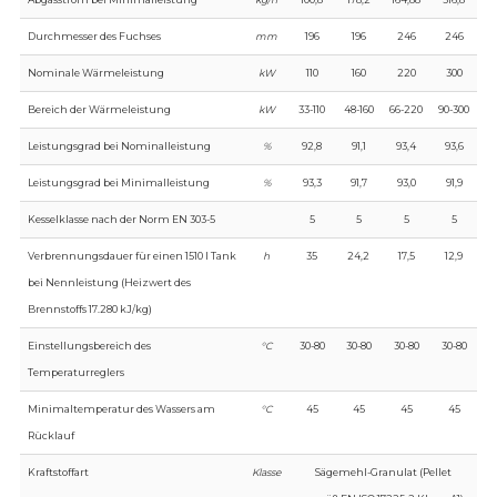
Durchmesser des Fuchses
mm
196
196
246
246
Nominale Wärmeleistung
kW
110
160
220
300
Bereich der Wärmeleistung
kW
33-110
48-160
66-220
90-300
Leistungsgrad bei Nominalleistung
%
92,8
91,1
93,4
93,6
Leistungsgrad bei Minimalleistung
%
93,3
91,7
93,0
91,9
Kesselklasse nach der Norm EN 303-5
5
5
5
5
Verbrennungsdauer für einen 1510 l Tank
h
35
24,2
17,5
12,9
bei Nennleistung (Heizwert des
Brennstoffs 17.280 kJ/kg)
Einstellungsbereich des
°C
30-80
30-80
30-80
30-80
Temperaturreglers
Minimaltemperatur des Wassers am
°C
45
45
45
45
Rücklauf
Kraftstoffart
Klasse
Sägemehl-Granulat (Pellet