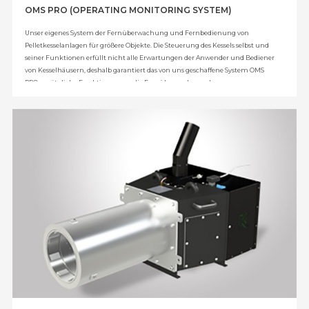
OMS PRO (OPERATING MONITORING SYSTEM)
Unser eigenes System der Fernüberwachung und Fernbedienung von
Pelletkesselanlagen für größere Objekte. Die Steuerung des Kessels selbst und
seiner Funktionen erfüllt nicht alle Erwartungen der Anwender und Bediener
von Kesselhäusern, deshalb garantiert das von uns geschaffene System OMS
PRO zusätzliche Funktionen, u.a. die Fernüberwachung der
Betriebsparameter der Installation im Kesselhaus, die Überwachung der
Kesselkaskade, die Steuerung einer zusätzlichen Wärmequelle, die Bedienung
der Lagerungs- und Aufgabesysteme der Brennstoffe, Störungs- und
Reservezustände sowie vieles mehr. OMS PRO garantiert außerdem die
ständige fabrikseitige Überwachung durch die Serviceabteilung mit
Fernzugriff und Unterstützung des Anwenders.