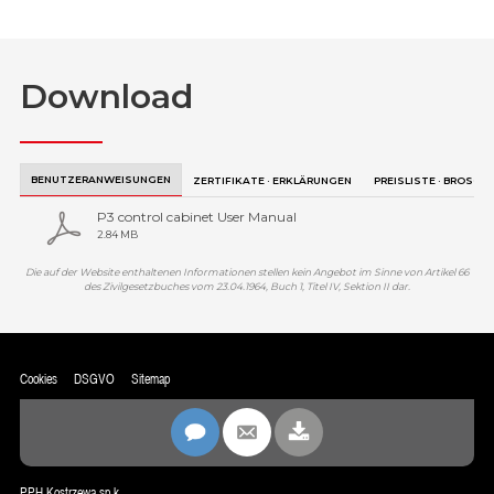
Download
BENUTZERANWEISUNGEN
ZERTIFIKATE · ERKLÄRUNGEN
PREISLISTE · BROSCH
P3 control cabinet User Manual
2.84 MB
Die auf der Website enthaltenen Informationen stellen kein Angebot im Sinne von Artikel 66
des Zivilgesetzbuches vom 23.04.1964, Buch 1, Titel IV, Sektion II dar.
Cookies
DSGVO
Sitemap
PPH Kostrzewa sp.k.