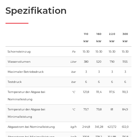
Spezifikation
110
160
220
300
kW
kW
kW
kW
Schornsteinzug
Pa
15-30
15-30
15-30
15-30
Wasservolumen
Liter
380
520
790
1155
Maximaler Betriebsdruck
bar
3
3
3
3
Testdruck
bar
6
6
6
6
Temperatur der Abgase bei
°C
121,8
111,4
117,6
110,3
Nominalleistung
Temperatur der Abgase bei
°C
79,7
79,8
81
84,9
Minimalleistung
Abgasstrom bei Nominalleistung
kg/h
244,8
341,28
423,72
612,0
Abgasstrom bei Minimalleistung
kg/h
100,8
178,2
164,88
316,8