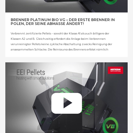
BRENNER PLATINUM BIO VG – DER ERSTE BRENNER IN
POLEN, DER SEINE ABMASSE ÄNDERT!
Verbrennt zertifizierte Pellets – sowohl der Klasse A1 als auch billigere der
Klassen A2 und B. Gleichzeitig erfordert die Anlage beim Verbrennen
verunreinigter Pellets keine zyklische Abschaltung zwecks Reinigung der
angesammelten Schlacke. Die Reinigung des Brenners erfolgt nämlich
während seines Betriebs. Brenner Platinum Bio VG – eine Erfindung, die durch
das Patent 228615 des Patentamtes der Republik Polen geschützt ist.