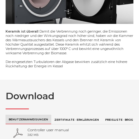
Keramik ist überall
Damit die Verbrennung noch geringer, die Emissionen
noch niedriger und der Wirkungsgrad noch höher sind, haben wir die Kammer
des Wärmeaustauschers des Kessels und den Brenner mit Keramik von
höchster Qualität ausgestattet. Diese Keramik erhitzt sich während des
Verbrennungsprozesses auf über 1000° C und bewirkt eine ungewöhnlich
wirksame Verbrennung der Biomasse.
Die eingesetzten Turbulatoren der Abgase bewirken zusätzlich eine höhere
Rückhaltung der Energie im Kessel
Download
BENUTZERANWEISUNGEN
ZERTIFIKATE · ERKLÄRUNGEN
PREISLISTE · BROSCH
Controller user manual
3.82 MB