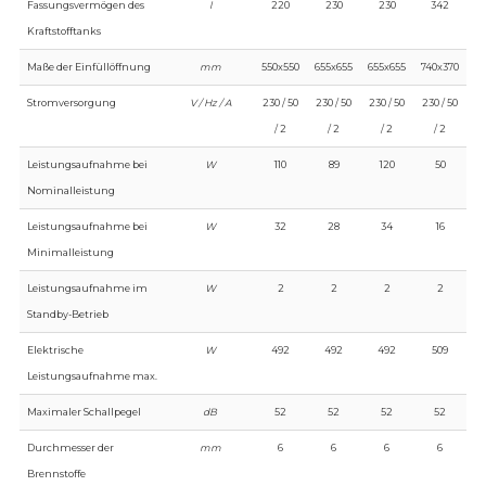
Fassungsvermögen des
l
220
230
230
342
Kraftstofftanks
Maße der Einfüllöffnung
mm
550x550
655x655
655x655
740x370
Stromversorgung
V / Hz / A
230 / 50
230 / 50
230 / 50
230 / 50
/ 2
/ 2
/ 2
/ 2
Leistungsaufnahme bei
W
110
89
120
50
Nominalleistung
Leistungsaufnahme bei
W
32
28
34
16
Minimalleistung
Leistungsaufnahme im
W
2
2
2
2
Standby-Betrieb
Elektrische
W
492
492
492
509
Leistungsaufnahme max.
Maximaler Schallpegel
dB
52
52
52
52
Durchmesser der
mm
6
6
6
6
Brennstoffe