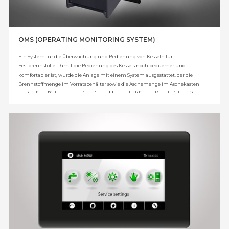
OMS (OPERATING MONITORING SYSTEM)
Ein System für die Überwachung und Bedienung von Kesseln für
Festbrennstoffe. Damit die Bedienung des Kessels noch bequemer und
komfortabler ist, wurde die Anlage mit einem System ausgestattet, der die
Brennstoffmenge im Vorratsbehälter sowie die Aschemenge im Aschekasten
kontrolliert. Bisher waren die auf dem Markt erhältlichen Kessel nicht mit
solchen Systemen ausgestattet – es lag beim Anwender, an die Auffüllung des
Behälters und die Entnahme der Asche zu denken. Das von der Firma
KOSTRZEWA konstruierte System misst die Brennstoffmenge und informiert
den Anwender mit großem Vorlauf über die notwendigen Arbeiten (also das
Auffüllen des Behälters und die Reinigung des Aschekastens). Diese
Informationen werden als Meldung auf dem Display des Kesselreglers und auf
dem Zimmerregler angezeigt. Lösung patentiert durch das Patentamt der
Republik Polen.