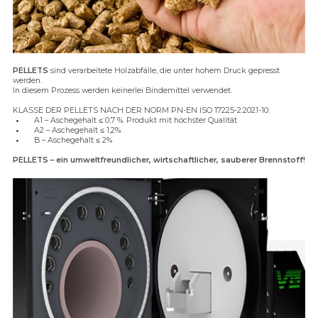
PELLETS
sind verarbeitete Holzabfälle, die unter hohem Druck gepresst
werden.
In diesem Prozess werden keinerlei Bindemittel verwendet.
KLASSE DER PELLETS NACH DER NORM PN-EN ISO 17225-2:2021-10:
A1 – Aschegehalt ≤ 0,7 %. Produkt mit höchster Qualität
A2 – Aschegehalt ≤ 1,2%
B – Aschegehalt ≤ 2%
PELLETS – ein umweltfreundlicher, wirtschaftlicher, sauberer Brennstoff!