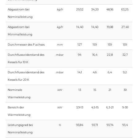
Abgasstrom bei
kg/h
29,52
34,20
48,96
63,25
Nominalleistung
Abgasstrom bei
kg/h
14,40
14,40
19,08
27,40
Minimalleistung
Durchmesser des Fuchses
mm
127
159
159
159
Durchflusswiderstand des
mbar
94
16,4
22,8
32,7
Kessels für 10 K
Durchflusswiderstand des
mbar
14,1
4,6
6,4
9,2
Kessels für 20 K
Nominale
kW
13
15
21
30
Wärmeleistung
Bereich der
kW
3,9-13
4,5-15
6,3-21
9-30
Wärmeleistung
Leistungsgrad bei
%
93,84
93,71
93,74
93,4
Nominalleistung