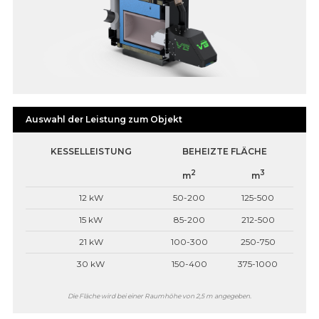
Auswahl der Leistung zum Objekt
KESSELLEISTUNG
BEHEIZTE FLÄCHE
2
3
m
m
12 kW
50-200
125-500
15 kW
85-200
212-500
21 kW
100-300
250-750
30 kW
150-400
375-1000
Die Fläche wird bei einer Raumhöhe von 2,5 m angegeben.