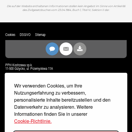
Die auf der Website enthaltenen Informationen stellen kein Angebot im Sinne von Artikel 66
des Zivilgesetzbuches vom 23.04.1964, Buch 1, Titel IV, Sektion II dar.
Cookies
DSGVO
Sitemap
PPH Kostrzewa sp.k.
11-500 Giżycko, ul. Przemysłowa 11A
biuro@kostrzewa.com.pl
www.kostrzewa.com.pl
Wir verwenden Cookies, um Ihre
KONTAKT
Nutzungserfahrung zu verbessern,
NEWSLETTER
personalisierte Inhalte bereitzustellen und den
Datenverkehr zu analysieren. Weitere
Informationen finden Sie in unserer
Cookie-Richtlinie.