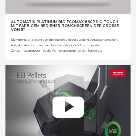
AUTOMATIK PLATINUM BIO ECOMAX 860P6-O TOUCH
MIT FARBIGEM BEDIENER-TOUCHSCREEN DER GRÖSSE
VON 5“
Die Automatik steuert den Brennstoffaufgeber aus dem Vorratsbehälter, den
Aufgeber des Brenners, den Druckventilator, den Anzünder, die
Zentralheizungspumpe, die Warmwasserpumpe, den Sensor des
Brennstoffniveaus, die Kessel-/Pufferpumpe, den linearen Servomotor, das
Mischventil, den Mischer des Heizkreises und zusätzliche vier Mischventile –
Modul B – 2 Stück. (Option) + Modul C - 2 Stück (Option), die
Zirkulationspumpe (Option) und den Puffer (Option).
Zusatzausstattung: Außentemperaturfühler, Zentralheizungsfühler,
Warmwasserfühler, Fühler der Rücklauftemperatur, farbiges Zimmerpanel
ecoSTER TOUCH mit Fernsteuerung der Kesselsteuerung, programmierbarer,
kabelloser Zimmerthermostat mit Wocheneinstellung, programmierbarer,
kabelgestützter Zimmerthermostat mit Wocheneinstellung,
Temperaturfühler mit Einstellung, Lambdasondensatz EcoLAMBDA,
zusätzliches Erweiterungsmodul (B), zusätzliches Modul.