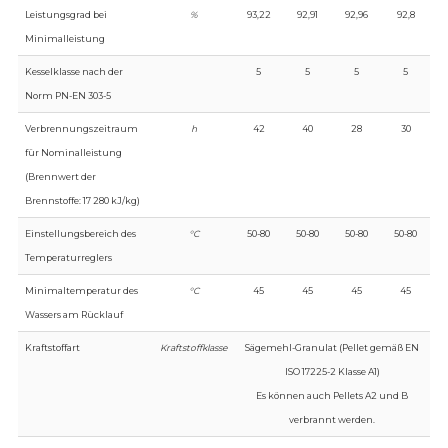
Leistungsgrad bei
%
93,22
92,91
92,96
92,8
Minimalleistung
Kesselklasse nach der
5
5
5
5
Norm PN-EN 303-5
Verbrennungszeitraum
h
42
40
28
30
für Nominalleistung
(Brennwert der
Brennstoffe: 17 280 kJ/kg)
Einstellungsbereich des
°C
50-80
50-80
50-80
50-80
Temperaturreglers
Minimaltemperatur des
°C
45
45
45
45
Wassers am Rücklauf
Kraftstoffart
Kraftstoffklasse
Sägemehl-Granulat (Pellet gemäß EN
ISO 17225-2 Klasse A1)
Es können auch Pellets A2 und B
verbrannt werden.