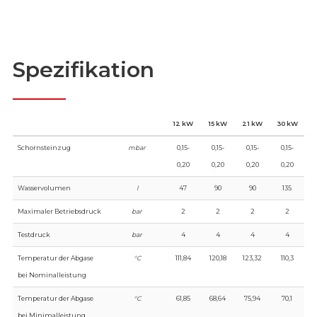
Spezifikation
12 kW
15 kW
21 kW
30 kW
Schornsteinzug
mbar
0,15-
0,15-
0,15-
0,15-
0,20
0,20
0,20
0,20
Wasservolumen
l
47
90
90
135
Maximaler Betriebsdruck
bar
2
2
2
2
Testdruck
bar
4
4
4
4
Temperatur der Abgase
°C
111,84
120,18
123,32
110,3
bei Nominalleistung
Temperatur der Abgase
°C
61,85
68,64
75,94
70,1
bei Minimalleistung