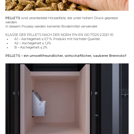
PELLETS
sind verarbeitete Holzabfälle, die unter hohem Druck gepresst
werden.
In diesem Prozess werden keinerlei Bindemittel verwendet.
KLASSE DER PELLETS NACH DER NORM PN-EN ISO 17225-2:2021-10:
A1 – Aschegehalt ≤ 0,7 %. Produkt mit höchster Qualität
A2 – Aschegehalt ≤ 1,2%
B – Aschegehalt ≤ 2%
PELLETS – ein umweltfreundlicher, wirtschaftlicher, sauberer Brennstof