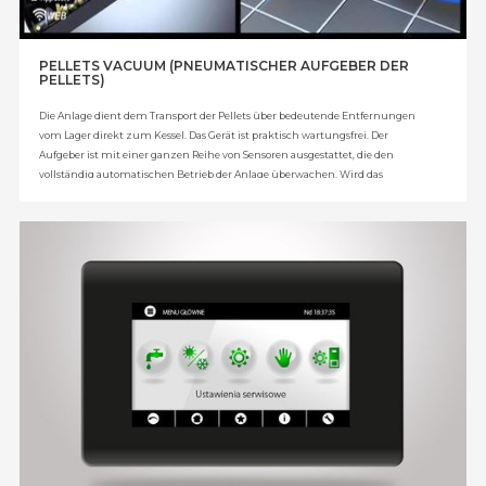
PELLETS VACUUM (PNEUMATISCHER AUFGEBER DER
PELLETS)
Die Anlage dient dem Transport der Pellets über bedeutende Entfernungen
vom Lager direkt zum Kessel. Das Gerät ist praktisch wartungsfrei. Der
Aufgeber ist mit einer ganzen Reihe von Sensoren ausgestattet, die den
vollständig automatischen Betrieb der Anlage überwachen. Wird das
Erreichen des MINIMAL-Niveaus im Puffertank festgestellt, dann füllt die
Anlage diesen unabhängig von der aktuellen Zeit auf MAXIMAL-Niveau. Es
besteht zudem die Möglichkeit der Zeitprogrammierung des Aufgebers: Der
Puffertank wird bis auf MAXIMAL-Niveau am vom Anwender vorgegebenen
Wochentag zur festgelegten Uhrzeit gefüllt.