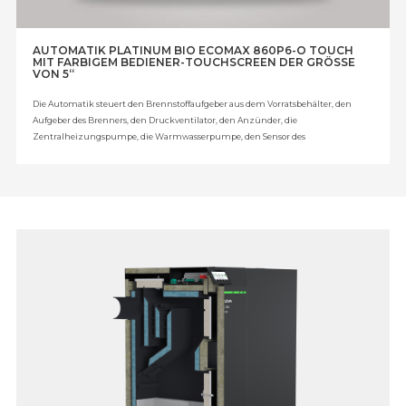
AUTOMATIK PLATINUM BIO ECOMAX 860P6-O TOUCH
MIT FARBIGEM BEDIENER-TOUCHSCREEN DER GRÖSSE
VON 5“
Die Automatik steuert den Brennstoffaufgeber aus dem Vorratsbehälter, den
Aufgeber des Brenners, den Druckventilator, den Anzünder, die
Zentralheizungspumpe, die Warmwasserpumpe, den Sensor des
Brennstoffniveaus, die Kessel-/Pufferpumpe, den linearen Servomotor, das
Mischventil, den Mischer des Heizkreises und zusätzliche vier Mischventile –
Modul B – 2 Stück. (Option) + Modul C - 2 Stück (Option), die
Zirkulationspumpe (Option) und den Puffer (Option).
Zusatzausstattung: Außentemperaturfühler, Zentralheizungsfühler,
Warmwasserfühler, Fühler der Rücklauftemperatur, farbiges Zimmerpanel
ecoSTER TOUCH mit Fernsteuerung der Kesselsteuerung, programmierbarer,
kabelloser Zimmerthermostat mit Wocheneinstellung, programmierbarer,
kabelgestützter Zimmerthermostat mit Wocheneinstellung,
Temperaturfühler mit Einstellung, Lambdasondensatz EcoLAMBDA,
zusätzliches Erweiterungsmodul (B), zusätzliches Modul.