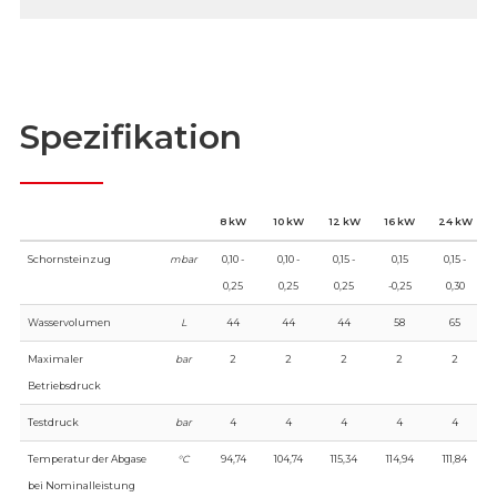
Spezifikation
8 kW
10 kW
12 kW
16 kW
24 kW
Schornsteinzug
mbar
0,10 -
0,10 -
0,15 -
0,15
0,15 -
0,25
0,25
0,25
-0,25
0,30
Wasservolumen
L
44
44
44
58
65
Maximaler
bar
2
2
2
2
2
Betriebsdruck
Testdruck
bar
4
4
4
4
4
Temperatur der Abgase
°C
94,74
104,74
115,34
114,94
111,84
bei Nominalleistung