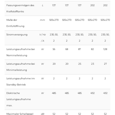
Fassungsvermögen des
L
137
137
137
202
202
Kraftstofftanks
Maße der
mm
505x270
505x270
505x270
505x270
505x270
Einfüllöffnung
Stromversorgung
V / Hz
230, 50,
230, 50,
230, 50,
230, 50,
230, 50,
/ A
2
2
2
2
2
Leistungsaufnahme bei
W
56
68
87
82
128
Nominalleistung
Leistungsaufnahme bei
W
20
20
25
23
27
Minimalleistung
Leistungsaufnahme im
W
2
2
2
2
2
Standby-Betrieb
Elektrische
W
485
485
485
492
492
Leistungsaufnahme
max.
Maximaler Schallpegel
dB
52
52
52
52
52