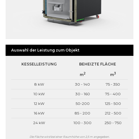
Auswahl der Leistung zum Objekt
KESSELLEISTUNG
BEHEIZTE FLÄCHE
2
3
m
m
8 kW
30 - 140
75 - 350
10 kW
30 - 160
75 - 400
12 kW
50-200
125 - 500
16 kW
85 - 200
212 - 500
24 kW
100 - 300
250 - 750
Die Fläche wird bei einer Raumhöhe von 2,5 m angegeben.