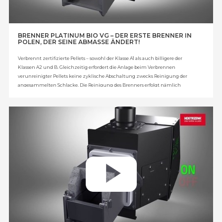
BRENNER PLATINUM BIO VG – DER ERSTE BRENNER IN
POLEN, DER SEINE ABMASSE ÄNDERT!
Verbrennt zertifizierte Pellets – sowohl der Klasse A1 als auch billigere der
Klassen A2 und B. Gleichzeitig erfordert die Anlage beim Verbrennen
verunreinigter Pellets keine zyklische Abschaltung zwecks Reinigung der
angesammelten Schlacke. Die Reinigung des Brenners erfolgt nämlich
während seines Betriebs. Brenner Platinum Bio VG – eine Erfindung, die durch
das Patent 228615 des Patentamtes der Republik Polen geschützt ist.