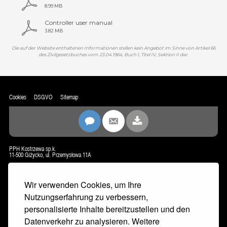
8.99 MB
Controller user manual
3.82 MB
Die auf der Website enthaltenen Informationen stellen kein Angebot im Sinne von Artikel 66
des Zivilgesetzbuches vom 23.04.1964, Buch 1, Titel IV, Sektion II dar.
Cookies
DSGVO
Sitemap
PPH Kostrzewa sp.k.
11-500 Giżycko, ul. Przemysłowa 11A
biuro@kostrzewa.com.pl
www.kostrzewa.com.pl
Wir verwenden Cookies, um Ihre
KONTAKT
Nutzungserfahrung zu verbessern,
NEWSLETTER
personalisierte Inhalte bereitzustellen und den
Datenverkehr zu analysieren. Weitere