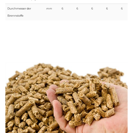
Durchmesser der
mm
6
6
6
6
6
Brennstoffe