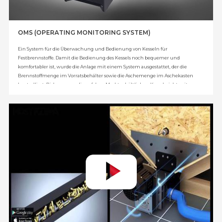
OMS (OPERATING MONITORING SYSTEM)
Ein System für die Überwachung und Bedienung von Kesseln für
Festbrennstoffe. Damit die Bedienung des Kessels noch bequemer und
komfortabler ist, wurde die Anlage mit einem System ausgestattet, der die
Brennstoffmenge im Vorratsbehälter sowie die Aschemenge im Aschekasten
kontrolliert. Bisher waren die auf dem Markt erhältlichen Kessel nicht mit
solchen Systemen ausgestattet – es lag beim Anwender, an die Auffüllung des
Behälters und die Entnahme der Asche zu denken. Das von der Firma
KOSTRZEWA konstruierte System misst die Brennstoffmenge und informiert
den Anwender mit großem Vorlauf über die notwendigen Arbeiten (also das
Auffüllen des Behälters und die Reinigung des Aschekastens). Diese
Informationen werden als Meldung auf dem Display des Kesselreglers und auf
dem Zimmerregler angezeigt. Lösung patentiert durch das Patentamt der
Republik Polen.