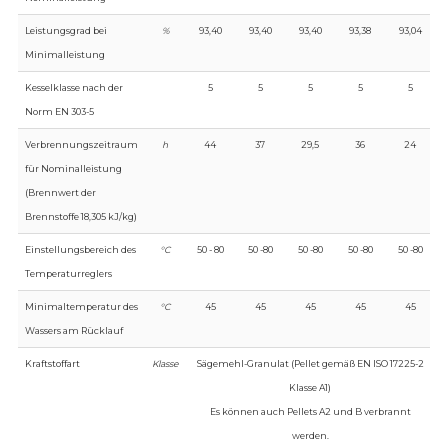
Leistungsgrad bei
%
93,40
93,40
93,40
93,38
93,04
Minimalleistung
Kesselklasse nach der
5
5
5
5
5
Norm EN 303-5
Verbrennungszeitraum
h
44
37
29,5
36
24
für Nominalleistung
(Brennwert der
Brennstoffe 18,305 kJ/kg)
Einstellungsbereich des
°C
50 - 80
50 -80
50 -80
50 -80
50 -80
Temperaturreglers
Minimaltemperatur des
°C
45
45
45
45
45
Wassers am Rücklauf
Kraftstoffart
Klasse
Sägemehl-Granulat (Pellet gemäß EN ISO 17225-2
Klasse A1)
Es können auch Pellets A2 und B verbrannt
werden.