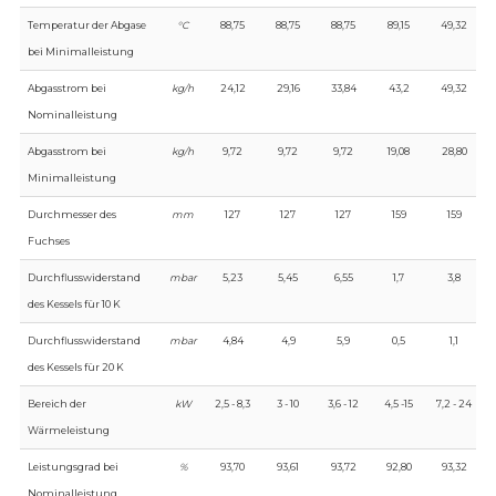
Temperatur der Abgase
°C
88,75
88,75
88,75
89,15
49,32
bei Minimalleistung
Abgasstrom bei
kg/h
24,12
29,16
33,84
43,2
49,32
Nominalleistung
Abgasstrom bei
kg/h
9,72
9,72
9,72
19,08
28,80
Minimalleistung
Durchmesser des
mm
127
127
127
159
159
Fuchses
Durchflusswiderstand
mbar
5,23
5,45
6,55
1,7
3,8
des Kessels für 10 K
Durchflusswiderstand
mbar
4,84
4,9
5,9
0,5
1,1
des Kessels für 20 K
Bereich der
kW
2,5 - 8,3
3 - 10
3,6 - 12
4,5 -15
7,2 - 24
Wärmeleistung
Leistungsgrad bei
%
93,70
93,61
93,72
92,80
93,32
Nominalleistung