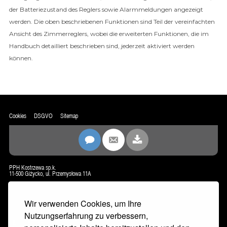
der Batteriezustand des Reglers sowie Alarmmeldungen angezeigt
werden. Die oben beschriebenen Funktionen sind Teil der vereinfachten
Ansicht des Zimmerreglers, wobei die erweiterten Funktionen, die im
Handbuch detailliert beschrieben sind, jederzeit aktiviert werden
können.
Cookies
DSGVO
Sitemap
PPH Kostrzewa sp.k.
11-500 Giżycko, ul. Przemysłowa 11A
biuro@kostrzewa.com.pl
www.kostrzewa.com.pl
Wir verwenden Cookies, um Ihre
KONTAKT
Nutzungserfahrung zu verbessern,
NEWSLETTER